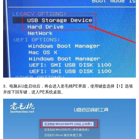
3
、电脑从
U
盘启动后，将会进入老毛桃
PE
界面，使用键盘选择【
1
】选项
并按下回车键，进入
PE
系统桌面。