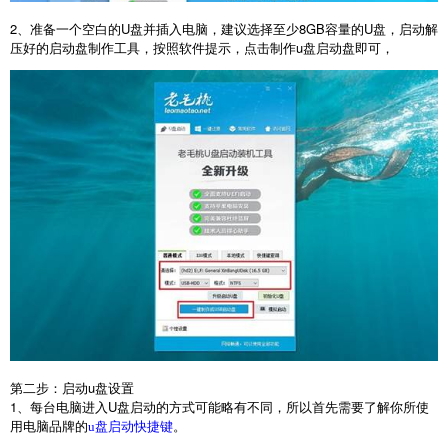
2
、准备一个空白的
U
盘并插入电脑，建议选择至少
8GB
容量的
U
盘，启动解
压好的启动盘制作工具，按照软件提示，点击制作
u
盘启动盘即可，
第二步：启动
u
盘设置
1
、每台电脑进入
U
盘启动的方式可能略有不同，所以首先需要了解你所使
用电脑品牌的
。
u盘启动快捷键