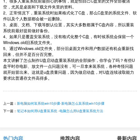
1
、很多人重装系统前最担心的事情，就是怕自己
C
盘里的文件全部被清
空，尤其是桌面和下载文件夹里的资料。
2
、正常情况下，重装系统时如果格式化了
C
盘，那么
C
盘里的系统文件、软
件以及个人数据都会被一起删除。
3
、桌面、文档、下载等默认位置，其实大多数都属于
C
盘内容，所以重装
系统前最好提前做好备份。
4
、如果只是覆盖安装系统，没有格式化整个
C
盘，有时候系统会保留一个
Windows.old
旧系统文件夹。
5
、通过
Windows.old
文件夹，部分旧桌面文件和用户数据还有机会重新找
回来，但并不是百分百完整。
本文讲解了怎么制作
U
盘启动盘重装系统的全部操作，你学会了吗？有些
U
盘平时存电影、放文件一点问题没有，可一旦拿来装系统，各种奇怪问题
就开始冒出来。这就是
u
盘质量问题，因为做启动盘，对
U
盘连续读取能力
要求比普通存文件高得多。
上一篇：
新电脑如何装系统win10步骤-新电脑怎么装系统win10步骤
下一篇：
笔记本如何用U盘重装系统 -电脑怎么用U盘重装系统方法
热门内容
推荐内容
最新内容