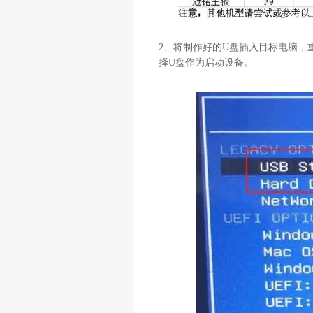
2
、将制作好的
U
盘插入目标电脑，
择
U
盘作为启动设备。