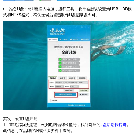
2
、准备
U
盘：将
U
盘插入电脑，运行工具，软件会默认设置为
USB-HDD
模
式和
NTFS
格式，确认无误后点击制作
U
盘启动盘即可。
其次，设置
U
盘启动
1
、查询启动快捷键：根据电脑品牌和型号，找到对应的
。
u盘启动快捷键
此信息可在品牌官网或相关资料中查到。