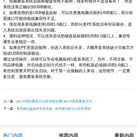
1
、电脑重装系统后鼠标键盘突然不能用，很多时候并不是设备坏了，而是
系统没有正确识别
USB
驱动。
2
、如果使用的是
USB
键盘鼠标，可以先更换电脑后面的
USB
接口，部分前
置接口可能供电或兼容性不足。
3
、现在很多新电脑使用
USB3.0
接口，而部分老
PE
系统没有对应驱动，进
入系统后就容易出现失灵问题。
4
、遇到这种情况，可以优先尝试把键盘鼠标插到
USB2.0
接口上，兼容性
通常会更稳定一些。
5
、如果在
PE
里面还能用，但进入系统后失灵，大概率是系统缺少主板芯片
组或
USB
控制器驱动。
通过这些操作，你就可以学会电脑如何
U
盘装系统了。另外，不同主板、不
同品牌电脑，对启动盘识别方式也不一样。有些机器必须插
USB2.0
接口，
有些则需要关闭安全启动。对于第一次接触的人来说，这些细节，一定要
多注意，避免重装系统失败。
上一篇：
win10系统重装方法和详细步骤-win10系统重装方法
下一篇：
老毛桃U盘如何安装系统 -老毛桃U盘怎么安装系统
热门内容
推荐内容
最新内容