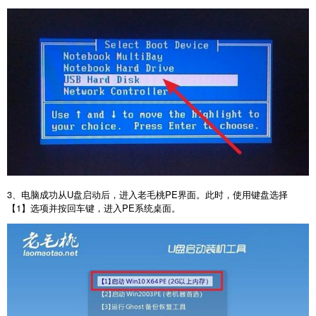
3
、电脑成功从
U
盘启动后，进入老毛桃
PE
界面。此时，使用键盘选择
【
1
】选项并按回车键，进入
PE
系统桌面。