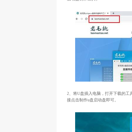
2
、将
U
盘插入电脑，打开下载的工
接点击制作
u
盘启动盘即可。