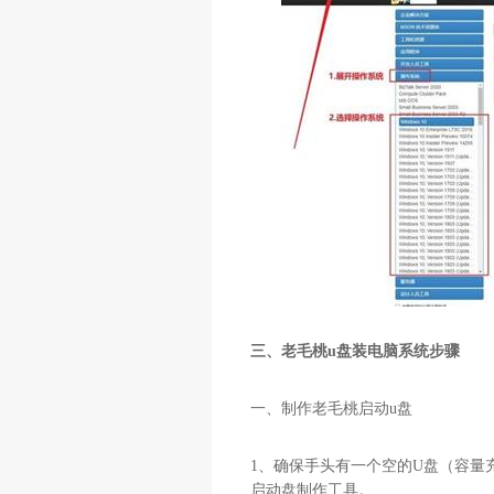
三、老毛桃u盘装电脑系统步骤
一、制作老毛桃启动
u
盘
1
、确保手头有一个空的
U
盘（容量
启动盘制作工具。