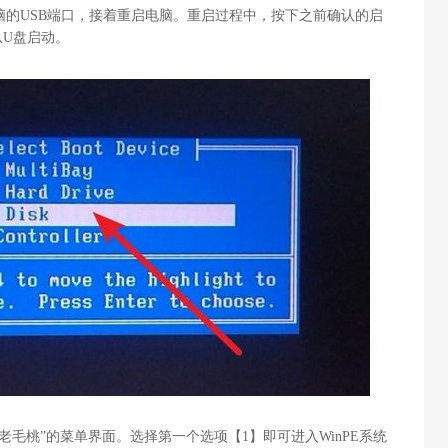
脑的
USB
端口，接着重启电脑。重启过程中，按下之前确认的启
从
U
盘启动。
老毛桃”的菜单界面。选择第一个选项【
1
】即可进入
WinPE
系统