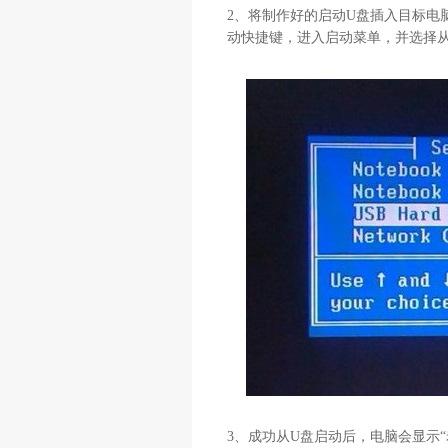
2
、将制作好的启动
U
盘插入目标电
动快捷键，进入启动菜单，并选择
3
、成功从
U
盘启动后，电脑会显示“