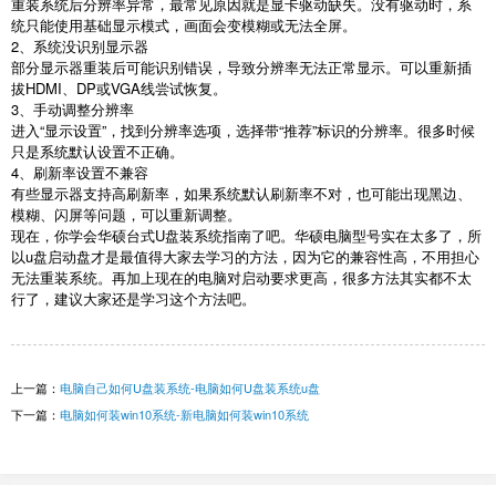
重装系统后分辨率异常，最常见原因就是显卡驱动缺失。没有驱动时，系
统只能使用基础显示模式，画面会变模糊或无法全屏。
2
、系统没识别显示器
部分显示器重装后可能识别错误，导致分辨率无法正常显示。可以重新插
拔
HDMI
、
DP
或
VGA
线尝试恢复。
3
、手动调整分辨率
进入“显示设置”，找到分辨率选项，选择带“推荐”标识的分辨率。很多时候
只是系统默认设置不正确。
4
、刷新率设置不兼容
有些显示器支持高刷新率，如果系统默认刷新率不对，也可能出现黑边、
模糊、闪屏等问题，可以重新调整。
现在，你学会华硕台式
U
盘装系统指南了吧。华硕电脑型号实在太多了，所
以
u
盘启动盘才是最值得大家去学习的方法，因为它的兼容性高，不用担心
无法重装系统。再加上现在的电脑对启动要求更高，很多方法其实都不太
行了，建议大家还是学习这个方法吧。
上一篇：
电脑自己如何U盘装系统-电脑如何U盘装系统u盘
下一篇：
电脑如何装win10系统-新电脑如何装win10系统