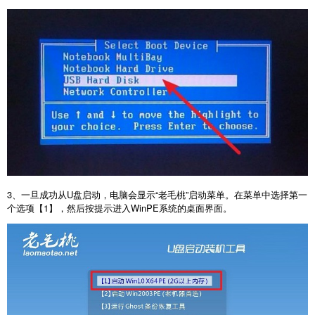
3
、一旦成功从
U
盘启动，电脑会显示“老毛桃”启动菜单。在菜单中选择第一
个选项【
1
】，然后按提示进入
WinPE
系统的桌面界面。