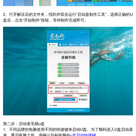
2
、打开解压后的文件夹，找到并双击运行“启动盘制作工具”，选择正确的
U
盘后，点击“开始制作”按钮，等待制作完成即可。
第二步：启动老毛桃
u
盘
1
、不同品牌的电脑使用不同的快捷键来启动
U
盘。为了顺利进入
U
盘启动菜
单，重启电脑之前，请确认目标电脑的
。
u盘启动快捷键