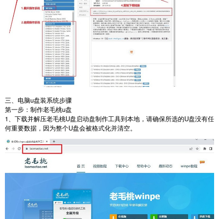
三、电脑u盘装系统步骤
第一步：制作老毛桃
u
盘
1
、下载并解压老毛桃
U
盘启动盘制作工具到本地，请确保所选的
U
盘没有任
何重要数据，因为整个
U
盘会被格式化并清空。