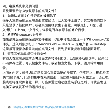
四、电脑系统常见的问题
系统重装后怎么恢复原来的桌面文件
?
1
、先确认桌面文件是否真的被删除了
很多人重装系统后发现桌面空空如也，以为文件全没了。其实有些情况下
只是登录了新的账户，或者桌面路径发生了变化。可以先打开
C
盘，进
入“用户（
Users
）”文件夹，查看是否存在原来的账户目录。
2
、检查
Windows.old
文件夹
如果是升级系统或保留原文件重装，
C
盘中可能会出现一个“
Windows.old
”文
件夹。进入后依次打开：
Windows.old
→
Users
→ 原用户名 →
Desktop
这里很可能保存着重装前的桌面文件，找到后直接复制到新桌面即可。
3
、查看其他磁盘是否提前备份
有些人在重装系统前会将桌面文件转移到
D
盘、
E
盘或移动硬盘中。如果记
不清保存位置，可以搜索文件名，或者检查文档、下载、图片等常用目
录。
上面的内容，就是
U
盘启动盘怎么重装系统的步骤了。但实际上，很多所谓
的“电脑卡死”，问题都集中在系统层面，而这些问题日积月累之后，会让电
脑表现得像硬件老化一样。可当你通过启动盘重装系统之后，你就会发现
电脑又会恢复不错的运行状态。
上一篇：
华硕笔记本重装系统方法-华硕笔记本重装系统教程