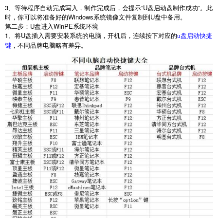
3
、等待程序自动完成写入，制作完成后，会提示“
U
盘启动盘制作成功”。此
时，你可以将准备好的
Windows
系统镜像文件复制到
U
盘中备用。
第二步：
U
盘进入
WinPE
系统环境
1
、将
U
盘插入需要安装系统的电脑，开机后，连续按下对应的
u盘启动快捷
，不同品牌电脑略有差异。
键