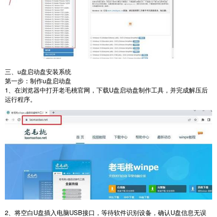
三、u盘启动盘安装系统
第一步：制作
u
盘启动盘
1
、在浏览器中打开老毛桃官网，下载
U
盘启动盘制作工具，并完成解压后
运行程序。
2
、将空白
U
盘插入电脑
USB
接口，等待软件识别设备，确认
U
盘信息无误