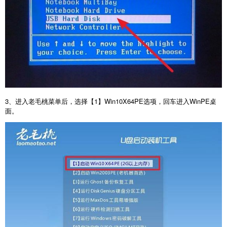
3
、进入老毛桃菜单后，选择【
1
】
Win10X64PE
选项，回车进入
WinPE
桌
面。