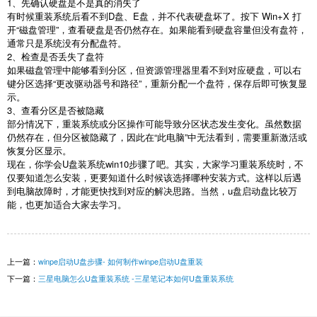
1
、先确认硬盘是不是真的消失了
有时候重装系统后看不到
D
盘、
E
盘，并不代表硬盘坏了。按下
Win+X
打
开“磁盘管理”，查看硬盘是否仍然存在。如果能看到硬盘容量但没有盘符，
通常只是系统没有分配盘符。
2
、检查是否丢失了盘符
如果磁盘管理中能够看到分区，但资源管理器里看不到对应硬盘，可以右
键分区选择“更改驱动器号和路径”，重新分配一个盘符，保存后即可恢复显
示。
3
、查看分区是否被隐藏
部分情况下，重装系统或分区操作可能导致分区状态发生变化。虽然数据
仍然存在，但分区被隐藏了，因此在“此电脑”中无法看到，需要重新激活或
恢复分区显示。
现在，你学会
U
盘装系统
win10
步骤了吧。其实，大家学习重装系统时，不
仅要知道怎么安装，更要知道什么时候该选择哪种安装方式。这样以后遇
到电脑故障时，才能更快找到对应的解决思路。当然，
u
盘启动盘比较万
能，也更加适合大家去学习。
上一篇：
winpe启动U盘步骤- 如何制作winpe启动U盘重装
下一篇：
三星电脑怎么U盘重装系统 -三星笔记本如何U盘重装系统