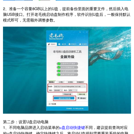
2
、准备一个容量
8GB
以上的
U
盘，提前备份里面的重要文件，然后插入电
脑
USB
接口。打开老毛桃启动盘制作程序，软件识别
U
盘后，一般保持默认
模式即可，无需额外调整参数。
第二步：设置
U
盘启动电脑
1
、不同电脑品牌进入启动菜单的
不同，建议提前查询对应
u盘启动快捷键
的
u
盘启动快捷键。确定快捷键之后，将启动
U
盘插到需要重装系统的电脑