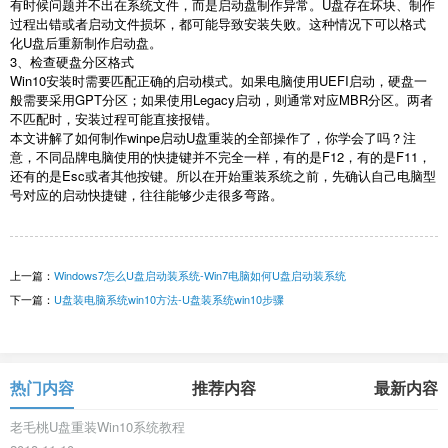
有时候问题并不出在系统文件，而是启动盘制作异常。
U
盘存在坏块、制作
过程出错或者启动文件损坏，都可能导致安装失败。这种情况下可以格式
化
U
盘后重新制作启动盘。
3
、检查硬盘分区格式
Win10
安装时需要匹配正确的启动模式。如果电脑使用
UEFI
启动，硬盘一
般需要采用
GPT
分区；如果使用
Legacy
启动，则通常对应
MBR
分区。两者
不匹配时，安装过程可能直接报错。
本文讲解了如何制作
winpe
启动
U
盘重装的全部操作了，你学会了吗？注
意，不同品牌电脑使用的快捷键并不完全一样，有的是
F12
，有的是
F11
，
还有的是
Esc
或者其他按键。所以在开始重装系统之前，先确认自己电脑型
号对应的启动快捷键，往往能够少走很多弯路。
上一篇：
Windows7怎么U盘启动装系统-Win7电脑如何U盘启动装系统
下一篇：
U盘装电脑系统win10方法-U盘装系统win10步骤
热门内容
推荐内容
最新内容
老毛桃U盘重装Win10系统教程