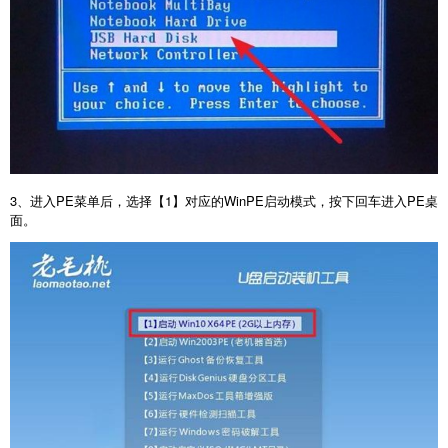
3
、进入
PE
菜单后，选择【
1
】对应的
WinPE
启动模式，按下回车进入
PE
桌
面。