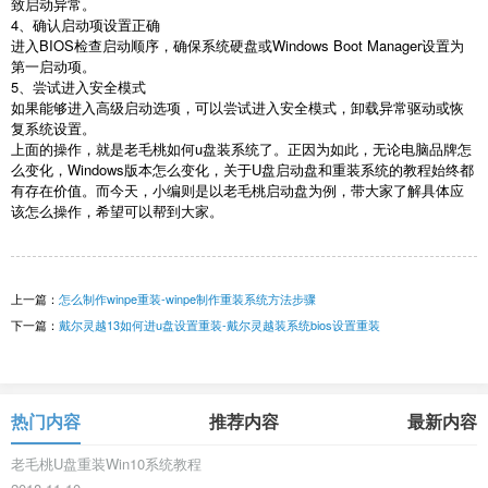
致启动异常。
4
、确认启动项设置正确
进入
BIOS
检查启动顺序，确保系统硬盘或
Windows Boot Manager
设置为
第一启动项。
5
、尝试进入安全模式
如果能够进入高级启动选项，可以尝试进入安全模式，卸载异常驱动或恢
复系统设置。
上面的操作，就是老毛桃如何
u
盘装系统了。正因为如此，无论电脑品牌怎
么变化，
Windows
版本怎么变化，关于
U
盘启动盘和重装系统的教程始终都
有存在价值。而今天，小编则是以老毛桃启动盘为例，带大家了解具体应
该怎么操作，希望可以帮到大家。
上一篇：
怎么制作winpe重装-winpe制作重装系统方法步骤
下一篇：
戴尔灵越13如何进u盘设置重装-戴尔灵越装系统bios设置重装
热门内容
推荐内容
最新内容
老毛桃U盘重装Win10系统教程