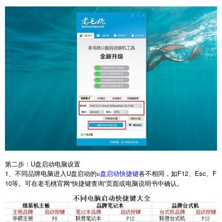
第二步：
U
盘启动电脑设置
1
、不同品牌电脑进入
U
盘启动的
各不相同，如
F12
、
Esc
、
F
u盘启动快捷键
10
等。可在老毛桃官网“快捷键查询”页面或电脑说明书中确认。