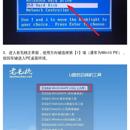
3
、进入老毛桃主界面，使用方向键选择第【
1
】项（通常为
Win10 PE
），
按回车键进入
PE
桌面环境。