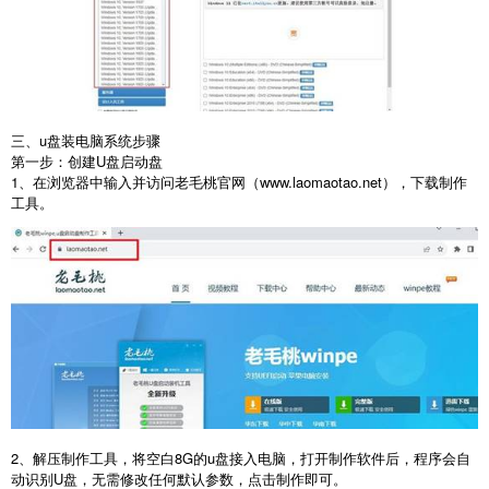
三、u盘装电脑系统步骤
第一步：创建
U
盘启动盘
1
、在浏览器中输入并访问老毛桃官网（
www.laomaotao.net
），下载制作
工具。
2
、解压制作工具，将空白
8G
的
u
盘接入电脑，打开制作软件后，程序会自
动识别
U
盘，无需修改任何默认参数，点击制作即可。