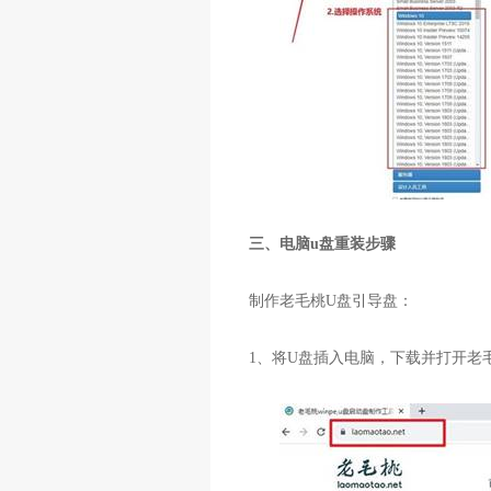
三、电脑u盘重装步骤
制作老毛桃
U
盘引导盘：
1
、将
U
盘插入电脑，下载并打开老