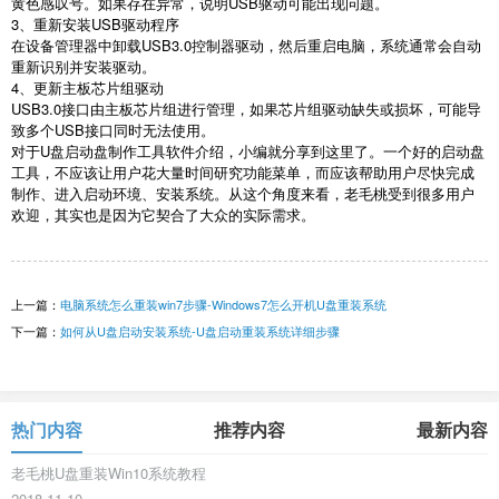
黄色感叹号。如果存在异常，说明
USB
驱动可能出现问题。
3
、重新安装
USB
驱动程序
在设备管理器中卸载
USB3.0
控制器驱动，然后重启电脑，系统通常会自动
重新识别并安装驱动。
4
、更新主板芯片组驱动
USB3.0
接口由主板芯片组进行管理，如果芯片组驱动缺失或损坏，可能导
致多个
USB
接口同时无法使用。
对于
U
盘启动盘制作工具软件介绍，小编就分享到这里了。一个好的启动盘
工具，不应该让用户花大量时间研究功能菜单，而应该帮助用户尽快完成
制作、进入启动环境、安装系统。从这个角度来看，老毛桃受到很多用户
欢迎，其实也是因为它契合了大众的实际需求。
上一篇：
电脑系统怎么重装win7步骤-Windows7怎么开机U盘重装系统
下一篇：
如何从U盘启动安装系统-U盘启动重装系统详细步骤
热门内容
推荐内容
最新内容
老毛桃U盘重装Win10系统教程
2018-11-10