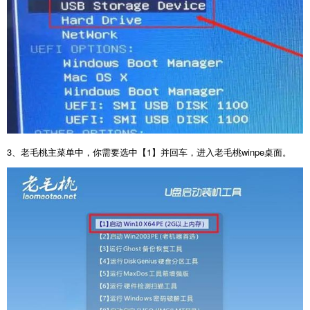
3
、老毛桃主菜单中，你需要选中【
1
】并回车，进入老毛桃
winpe
桌面。