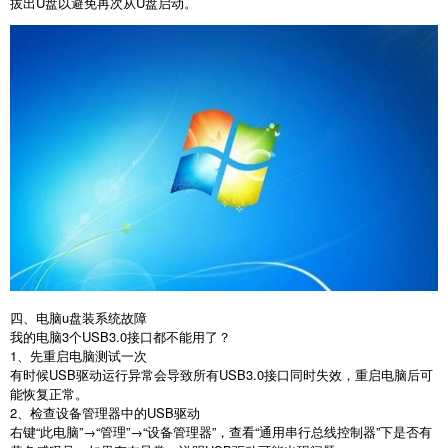
拔出
U
盘以避免再次从
U
盘启动。
四、电脑u盘装系统故障
我的电脑
3
个
USB3.0
接口都不能用了？
1
、先重启电脑测试一次
有时候
USB
驱动运行异常会导致所有
USB3.0
接口同时失效，重启电脑后可
能恢复正常。
2
、检查设备管理器中的
USB
驱动
右键“此电脑”→“管理”→“设备管理器”，查看“通用串行总线控制器”下是否有