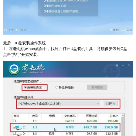
最后，
u
盘安装操作系统
1
、在老毛桃
winpe
桌面中，找到并打开
U
盘装机工具，将镜像安装到
C
盘，
点击
“
执行
”
开始安装。