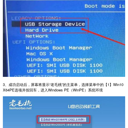
3
、成功启动后，屏幕将显示“老毛桃”的主菜单，选择菜单中的【
1
】
Win10
X64PE
选项并按回车，进入
Windows PE
（
WinPE
）系统环境