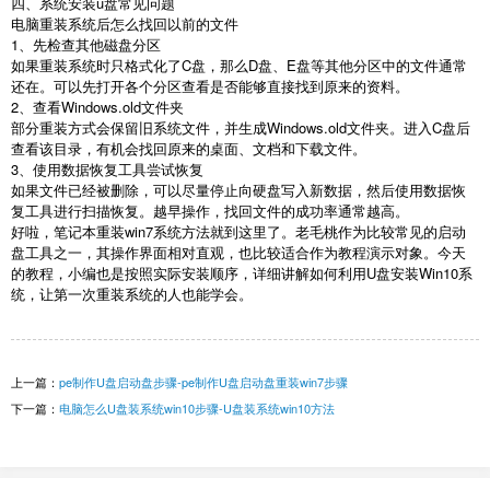
四、系统安装u盘常见问题
电脑重装系统后怎么找回以前的文件
1
、先检查其他磁盘分区
如果重装系统时只格式化了
C
盘，那么
D
盘、
E
盘等其他分区中的文件通常
还在。可以先打开各个分区查看是否能够直接找到原来的资料。
2
、查看
Windows.old
文件夹
部分重装方式会保留旧系统文件，并生成
Windows.old
文件夹。进入
C
盘后
查看该目录，有机会找回原来的桌面、文档和下载文件。
3
、使用数据恢复工具尝试恢复
如果文件已经被删除，可以尽量停止向硬盘写入新数据，然后使用数据恢
复工具进行扫描恢复。越早操作，找回文件的成功率通常越高。
好啦，笔记本重装win7系统方法就到这里了。老毛桃作为比较常见的启动
盘工具之一，其操作界面相对直观，也比较适合作为教程演示对象。今天
的教程，小编也是按照实际安装顺序，详细讲解如何利用U盘安装Win10系
统，让第一次重装系统的人也能学会。
上一篇：
pe制作U盘启动盘步骤-pe制作U盘启动盘重装win7步骤
下一篇：
电脑怎么U盘装系统win10步骤-U盘装系统win10方法