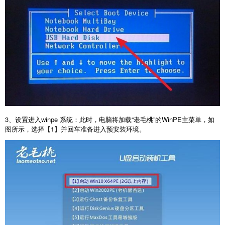
3
、设置进入
winpe
系统：此时，电脑将加载“老毛桃”的
WinPE
主菜单，如
图所示，选择【
1
】并回车准备进入预安装环境。