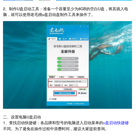
2
、制作
U
盘启动工具：准备一个容量至少为
8GB
的空白
U
盘，将其插入电
脑，就可以使用老毛桃
u
盘启动盘制作工具来操作了。
二、设置电脑
U
盘启动
1
、查找启动快捷键：各品牌和型号的电脑进入启动菜单的
u盘启动快捷键
不同。为了避免在操作过程中浪费时间，建议大家提前查询。