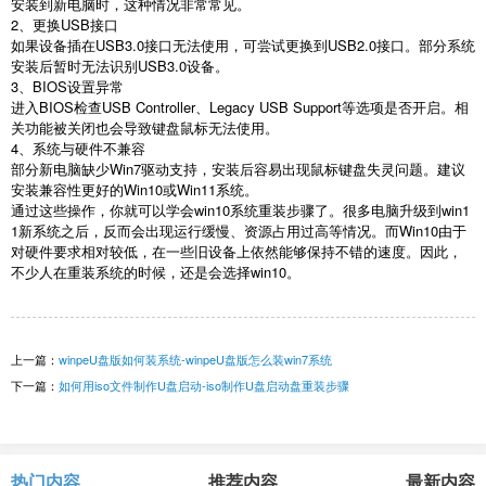
安装到新电脑时，这种情况非常常见。
2
、更换
USB
接口
如果设备插在
USB3.0
接口无法使用，可尝试更换到
USB2.0
接口。部分系统
安装后暂时无法识别
USB3.0
设备。
3
、
BIOS
设置异常
进入
BIOS
检查
USB Controller
、
Legacy USB Support
等选项是否开启。相
关功能被关闭也会导致键盘鼠标无法使用。
4
、系统与硬件不兼容
部分新电脑缺少
Win7
驱动支持，安装后容易出现鼠标键盘失灵问题。建议
安装兼容性更好的
Win10
或
Win11
系统。
通过这些操作，你就可以学会
win10
系统重装步骤了。很多电脑升级到
win1
1
新系统之后，反而会出现运行缓慢、资源占用过高等情况。而
Win10
由于
对硬件要求相对较低，在一些旧设备上依然能够保持不错的速度。因此，
不少人在重装系统的时候，还是会选择
win10
。
上一篇：
winpeU盘版如何装系统-winpeU盘版怎么装win7系统
下一篇：
如何用iso文件制作U盘启动-iso制作U盘启动盘重装步骤
热门内容
推荐内容
最新内容