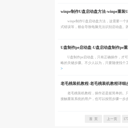
winpe制作U盘启动盘方法-winpe重
winpe制作U盘启动盘方法，这需要
式错误等，都会导致电脑无法识别启动盘。因
U盘制作pe启动盘-U盘启动盘制作pe重装
U盘制作pe启动盘，只有正确操作，才
略的关键步骤。不少人以为，只要随便找个工
>
老毛桃装机教程-老毛桃装机教程详细
老毛桃装机教程，操作还是挺简单的。
接触重装系统的用户，也可以按照步骤一步步完
首 页
上一页
17