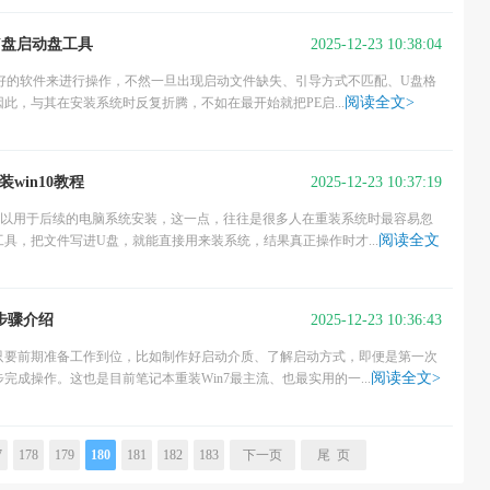
2025-12-23 10:38:04
装U盘启动盘工具
一个好的软件来进行操作，不然一旦出现启动文件缺失、引导方式不匹配、U盘格
阅读全文>
此，与其在安装系统时反复折腾，不如在最开始就把PE启...
2025-12-23 10:37:19
win10教程
可以用于后续的电脑系统安装，这一点，往往是很多人在重装系统时最容易忽
阅读全文
具，把文件写进U盘，就能直接用来装系统，结果真正操作时才...
2025-12-23 10:36:43
步骤介绍
只要前期准备工作到位，比如制作好启动介质、了解启动方式，即便是第一次
阅读全文>
成操作。这也是目前笔记本重装Win7最主流、也最实用的一...
7
178
179
180
181
182
183
下一页
尾 页