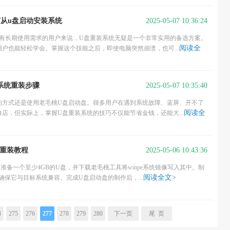
2025-05-07 10:36:24
何从u盘启动安装系统
于有长期使用需求的用户来说，U盘重装系统无疑是一个非常实用的备选方案。
阅读全
户也能轻松学会。掌握这个技能之后，即使电脑突然崩溃，也可...
2025-05-07 10:35:40
系统重装步骤
的方式还是使用老毛桃U盘启动盘。很多用户在遇到系统故障、蓝屏、开不了
阅读全
店，但实际上，掌握U盘重装系统的技巧不仅能节省金钱，还能大...
2025-05-06 10:43:36
盘重装教程
备一个至少4GB的U盘，并下载老毛桃工具将winpe系统镜像写入其中。制
阅读全文>
，确保它与目标系统兼容。完成U盘启动盘的制作后，...
4
275
276
277
278
279
280
下一页
尾 页