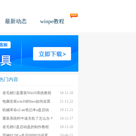
最新动态
winpe教程
热门内容
老毛桃U盘重装Win10系统教程
18-11-10
电脑安装win10的bios如何设置u盘图文教程
21-11-22
机械革命z2-air笔记本u盘启动BIOS设置教程
19-11-21
重装系统时中途关机了怎么办？
18-12-17
老毛桃U盘启动盘的制作教程
18-11-10
雷神911M u盘启动BIOS设置教程
19-06-21