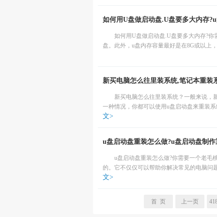
如何用U盘做启动盘.U盘要多大内存?
如何用U盘做启动盘.U盘要多大内存?你
盘。此外，u盘内存容量最好是在8G或以上，
新买电脑怎么往里装系统,笔记本重装
新买电脑怎么往里装系统？一般来说，
一种情况，你都可以使用u盘启动盘来重装系
文>
u盘启动盘重装怎么做?u盘启动盘制
u盘启动盘重装怎么做?你需要一个老毛
的。它不仅仅可以帮助你解决常见的电脑问题
文>
首 页
上一页
41