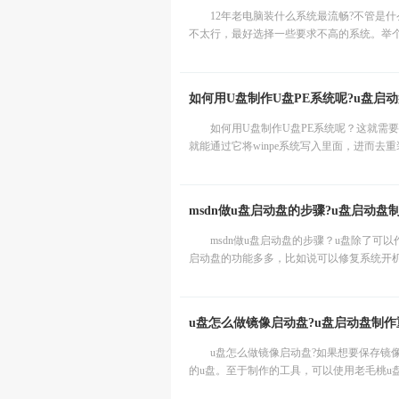
12年老电脑装什么系统最流畅?不管是
不太行，最好选择一些要求不高的系统。举个例
如何用U盘制作U盘PE系统呢?u盘启
如何用U盘制作U盘PE系统呢？这就需
就能通过它将winpe系统写入里面，进而去
msdn做u盘启动盘的步骤?u盘启动
msdn做u盘启动盘的步骤？u盘除了
启动盘的功能多多，比如说可以修复系统开机
u盘怎么做镜像启动盘?u盘启动盘制
u盘怎么做镜像启动盘?如果想要保存镜
的u盘。至于制作的工具，可以使用老毛桃u盘