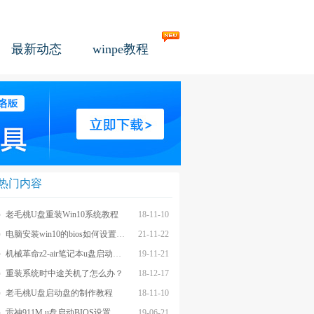
最新动态
winpe教程
热门内容
老毛桃U盘重装Win10系统教程
18-11-10
电脑安装win10的bios如何设置u盘图文教程
21-11-22
机械革命z2-air笔记本u盘启动BIOS设置教程
19-11-21
重装系统时中途关机了怎么办？
18-12-17
老毛桃U盘启动盘的制作教程
18-11-10
雷神911M u盘启动BIOS设置教程
19-06-21