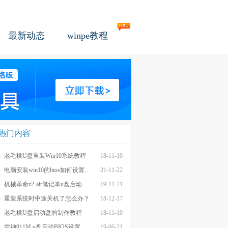
最新动态
winpe教程
热门内容
老毛桃U盘重装Win10系统教程
18-11-10
电脑安装win10的bios如何设置u盘图文教程
21-11-22
机械革命z2-air笔记本u盘启动BIOS设置教程
19-11-21
重装系统时中途关机了怎么办？
18-12-17
老毛桃U盘启动盘的制作教程
18-11-10
雷神911M u盘启动BIOS设置教程
19-06-21