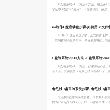
U盘装系统win10方法和方法。在众多
它足够“稳定”和“通用”，不管是联想、戴尔
iso制作U盘启动盘步骤-如何用iso文
iso制作U盘启动盘步骤，正式操作之
一次制作启动盘的时候，最容易忽略的，就是“
U盘装系统win10方法 -U盘装系统win
U盘装系统win10方法，如果你还不
示工具。其实很多人电脑已经卡到不行了，但
老毛桃U盘重装系统步骤- 老毛桃U盘
老毛桃U盘重装系统步骤。大多数新手
因为它看起来“没那么专业”，不需要研究BI