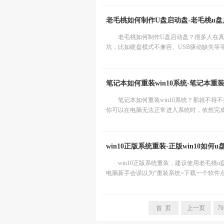
老毛桃如何制作U盘启动盘-老毛桃u
老毛桃如何制作U盘启动盘？很多人在真正
坑，比如硬盘模式不兼容、USB驱动缺失等等。
笔记本如何重装win10系统-笔记本重装
笔记本如何重装win10系统？那就不
你可以在电脑无法正常进入系统时，依然完成
win10正版系统重装-正版win10如何
win10正版系统重装，建议使用老毛
电脑新手会误以为“重装系统=下载一个软件点
首 页
上一页
70