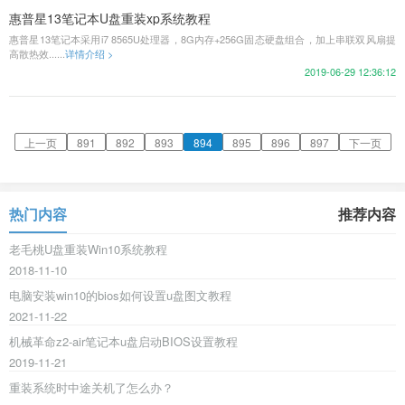
惠普星13笔记本U盘重装xp系统教程
惠普星13笔记本采用i7 8565U处理器，8G内存+256G固态硬盘组合，加上串联双风扇提
高散热效......
详情介绍 >
2019-06-29 12:36:12
上一页
891
892
893
894
895
896
897
下一页
热门内容
推荐内容
老毛桃U盘重装Win10系统教程
2018-11-10
电脑安装win10的bios如何设置u盘图文教程
2021-11-22
机械革命z2-air笔记本u盘启动BIOS设置教程
2019-11-21
重装系统时中途关机了怎么办？