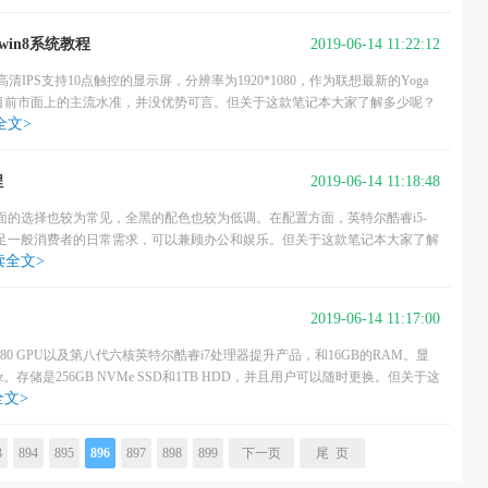
2019-06-14 11:22:12
装win8系统教程
英寸FHD高清IPS支持10点触控的显示屏，分辨率为1920*1080，作为联想最新的Yoga
目前市面上的主流水准，并没优势可言。但关于这款笔记本大家了解多少呢？
全文>
2019-06-14 11:18:48
程
方面的选择也较为常见，全黑的配色也较为低调。在配置方面，英特尔酷睿i5-
840M可以满足一般消费者的日常需求，可以兼顾办公和娱乐。但关于这款笔记本大家了解
读全文>
2019-06-14 11:17:00
2080 GPU以及第八代六核英特尔酷睿i7处理器提升产品，和16GB的RAM。显
Hz。存储是256GB NVMe SSD和1TB HDD，并且用户可以随时更换。但关于这
全文>
3
894
895
896
897
898
899
下一页
尾 页