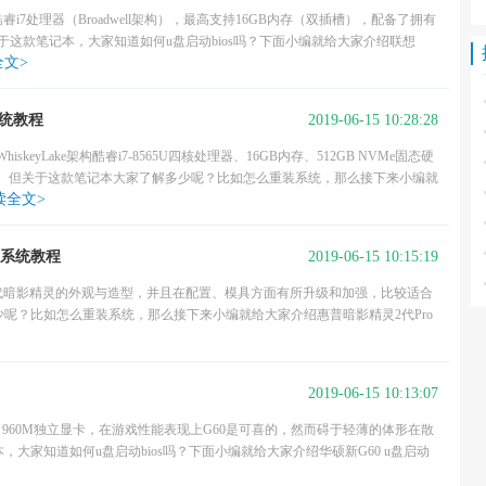
特尔酷睿i7处理器（Broadwell架构），最高支持16GB内存（双插槽），配备了拥有
么关于这款笔记本，大家知道如何u盘启动bios吗？下面小编就给大家介绍联想
全文>
2019-06-15 10:28:28
系统教程
skeyLake架构酷睿i7-8565U四核处理器、16GB内存、512GB NVMe固态硬
强劲。但关于这款笔记本大家了解多少呢？比如怎么重装系统，那么接下来小编就
读全文>
2019-06-15 10:15:19
p系统教程
一代暗影精灵的外观与造型，并且在配置、模具方面有所升级和加强，比较适合
呢？比如怎么重装系统，那么接下来小编就给大家介绍惠普暗影精灵2代Pro
2019-06-15 10:13:07
X 960M独立显卡，在游戏性能表现上G60是可喜的，然而碍于轻薄的体形在散
大家知道如何u盘启动bios吗？下面小编就给大家介绍华硕新G60 u盘启动