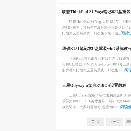
联想ThinkPad S1 Yoga笔记本U盘重
联想ThinkPad S1 Yoga采用12.5
系列超极本，其触控屏及分辨率只是达到了
阅读
比如怎么重装系统，那么接下来小编...
华硕K751笔记本U盘重装win7系统教
华硕K751整机由复合材质打造，纹路
4210U处理器+NVIDIA GeForce 
阅
多少呢？比如怎么重装系统，那么接下...
三星Odyssey u盘启动BIOS设置教程
三星Odyssey配备了新推出的顶级RTX 
示屏为1080p，15.6英寸屏幕，刷新率为144
阅读
款笔记本，大家知道如何u盘启动bio...
首 页
上一页
89