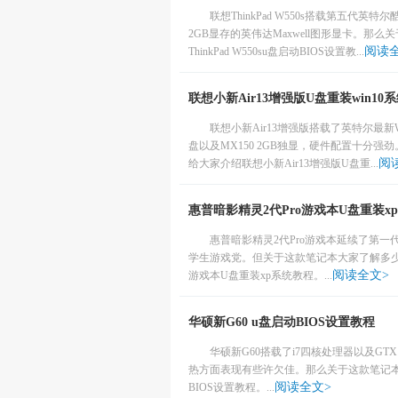
联想ThinkPad W550s搭载第五代英
2GB显存的英伟达Maxwell图形显卡。那
阅读
ThinkPad W550su盘启动BIOS设置教...
联想小新Air13增强版U盘重装win10
联想小新Air13增强版搭载了英特尔最新Whi
盘以及MX150 2GB独显，硬件配置十分
阅
给大家介绍联想小新Air13增强版U盘重...
惠普暗影精灵2代Pro游戏本U盘重装x
惠普暗影精灵2代Pro游戏本延续了第
学生游戏党。但关于这款笔记本大家了解多少
阅读全文>
游戏本U盘重装xp系统教程。...
华硕新G60 u盘启动BIOS设置教程
华硕新G60搭载了i7四核处理器以及GT
热方面表现有些许欠佳。那么关于这款笔记本，
阅读全文>
BIOS设置教程。...