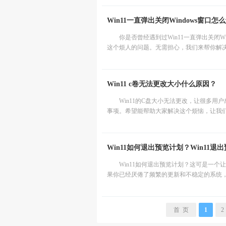
Win11一直弹出关闭Windows窗口怎
你是否曾经遇到过Win11一直弹出关闭
这个烦人的问题。无需担心，我们来帮你解决
Win11 c卷无法更改大小什么原因？
Win11的C盘大小无法更改，让很多
事项。希望能帮助大家解决这个烦恼，让我们的W
Win11如何退出预览计划？Win11退
Win11如何退出预览计划？这可是一
果你已经厌倦了频繁的更新和不稳定的系统，
首 页
1
2