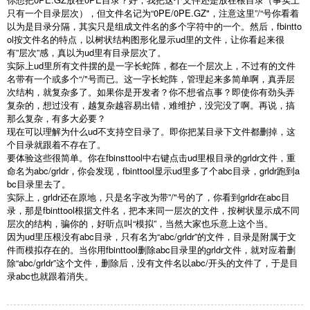
只有一个目录层次），但文件名记为“0PE/0PE.GZ"，注意这里”/“号你看着
以为是目录分隔，其实只是组成文件名的多个字符中的一个。然后，fbintto
ol按文件名的特点，以树状结构图形化显示ud里的文件，让你看起来很
有”层次”感，真以为ud里有目录层次了。
实际上ud里所有文件摆的是一字长蛇阵，都在一个层次上，不过有的文件
名带有一个或多个“/"号而已。这一字长蛇阵，管理起来多简单啊，真弄层
次结构，就复杂多了。如果你是开发者？你不想省点事？即使你有劲头弄
复杂的，想过没有，越复杂越容易出错，难维护，没完没了啊。再说，搞
那么复杂，有多大必要？
现在可以理解为什么ud不支持空目录了。即你把某目录下文件都删掉，这
个目录就跟着不存在了。
要体验这些很简单。你在fbinsttool中右键点击ud里根目录的grldr文件，重
命名为abc/grldr，你会发现，fbinttool显示ud里多了个abc目录，grldr跑到a
bc目录里去了。
实际上，grldr还在原地，只是名字改为带”/"号的了，你看到grldr在abc目
录，那是fbinttool根据文件名，把本来同一层次的文件，按树状显示成不同
层次的结构，骗你的，好听点叫“模拟”，当然大家也乐意上这个当。
因为ud里压根没有abc目录，只有名为“abc/grldr”的文件，目录是附属于文
件而模拟存在的。当你用fbinttool删除abc目录里的grldr文件，就对应着删
除“abc/grldr”这个文件，删除后，没有文件名以abc/开头的文件了，于是目
录abc也就跟着消失。