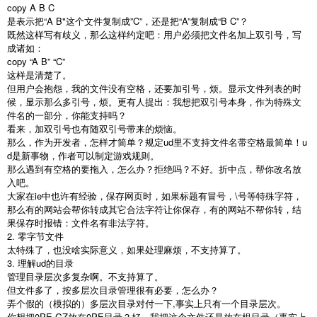
copy A B C
是表示把“A B"这个文件复制成”C”，还是把“A”复制成“B C”？
既然这样写有歧义，那么这样约定吧：用户必须把文件名加上双引号，写
成诸如：
copy “A B” “C”
这样是清楚了。
但用户会抱怨，我的文件没有空格，还要加引号，烦。显示文件列表的时
候，显示那么多引号，烦。更有人提出：我想把双引号本身，作为特殊文
件名的一部分，你能支持吗？
看来，加双引号也有随双引号带来的烦恼。
那么，作为开发者，怎样才简单？规定ud里不支持文件名带空格最简单！u
d是新事物，作者可以制定游戏规则。
那么遇到有空格的要拖入，怎么办？拒绝吗？不好。折中点，帮你改名放
入吧。
大家在ie中也许有经验，保存网页时，如果标题有冒号，\号等特殊字符，
那么有的网站会帮你转成其它合法字符让你保存，有的网站不帮你转，结
果保存时报错：文件名有非法字符。
2. 零字节文件
太特殊了，也没啥实际意义，如果处理麻烦，不支持算了。
3. 理解ud的目录
管理目录层次多复杂啊。不支持算了。
但文件多了，按多层次目录管理很有必要，怎么办？
弄个假的（模拟的）多层次目录对付一下,事实上只有一个目录层次。
你想把0PE.GZ放在0PE目录？好，我把这个文件还是放在根目录（事实上