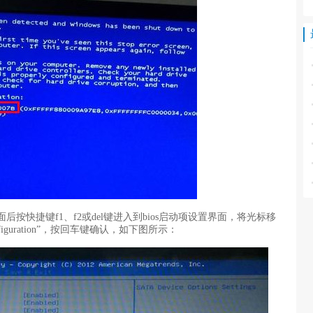
快捷键f1、f2或del键进入到bios启动项设置界面，将光标移
onfiguration”，按回车键确认，如下图所示：