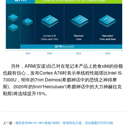
另外，ARM(安谋)自己对在笔记本产品上抢食x86的份额
也颇有信心，发布Cortex A76时表示单线程性能堪比Intel i5-
7300U，明年的7nm Deimos(希腊神话中的恐惧之神得摩
斯)、2020年的5nm“Herculues”(希腊神话中的大力神赫拉克
勒斯)将连续提升15%。
上一篇：
微软发布Win10 19H1新版18282：新增亮色主题、优化截图打印等功能