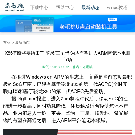
视频教程
下载中心
帮助中心
最新动态
winpe教程
首页
最新动态
X86垄断将要结束了!苹果/三星/华为均有望进入ARM笔记本电脑
市场
时间：2018-11-15
作者：老毛桃
在推进Windows on ARM的生态上，高通是当前态度最积
极的SoC厂商，已经有基于骁龙835的第一代ACPC(全时互
联电脑)和基于骁龙850的第二代ACPC先后登场。
据Digitimes报道，进入7nm制程时代后，移动SoC的性
能进一步提高，同时功耗降低，体质越发适合轻薄笔记本产
品。业内消息人士称，苹果、华为、三星、联发科、紫光展
锐均有望在高通之后，进入ARM平台笔记本领域。