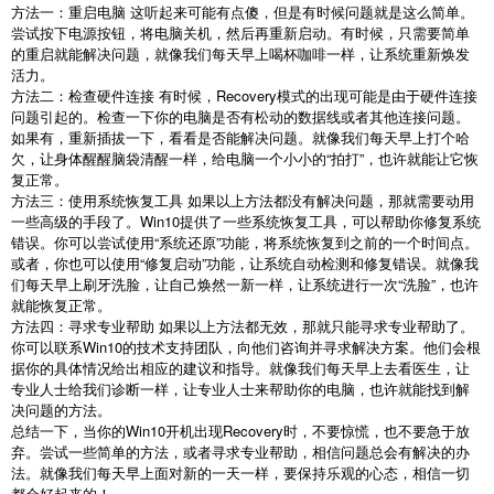
方法一：重启电脑 这听起来可能有点傻，但是有时候问题就是这么简单。
尝试按下电源按钮，将电脑关机，然后再重新启动。有时候，只需要简单
的重启就能解决问题，就像我们每天早上喝杯咖啡一样，让系统重新焕发
活力。
方法二：检查硬件连接 有时候，Recovery模式的出现可能是由于硬件连接
问题引起的。检查一下你的电脑是否有松动的数据线或者其他连接问题。
如果有，重新插拔一下，看看是否能解决问题。就像我们每天早上打个哈
欠，让身体醒醒脑袋清醒一样，给电脑一个小小的“拍打”，也许就能让它恢
复正常。
方法三：使用系统恢复工具 如果以上方法都没有解决问题，那就需要动用
一些高级的手段了。Win10提供了一些系统恢复工具，可以帮助你修复系统
错误。你可以尝试使用“系统还原”功能，将系统恢复到之前的一个时间点。
或者，你也可以使用“修复启动”功能，让系统自动检测和修复错误。就像我
们每天早上刷牙洗脸，让自己焕然一新一样，让系统进行一次“洗脸”，也许
就能恢复正常。
方法四：寻求专业帮助 如果以上方法都无效，那就只能寻求专业帮助了。
你可以联系Win10的技术支持团队，向他们咨询并寻求解决方案。他们会根
据你的具体情况给出相应的建议和指导。就像我们每天早上去看医生，让
专业人士给我们诊断一样，让专业人士来帮助你的电脑，也许就能找到解
决问题的方法。
总结一下，当你的Win10开机出现Recovery时，不要惊慌，也不要急于放
弃。尝试一些简单的方法，或者寻求专业帮助，相信问题总会有解决的办
法。就像我们每天早上面对新的一天一样，要保持乐观的心态，相信一切
都会好起来的！