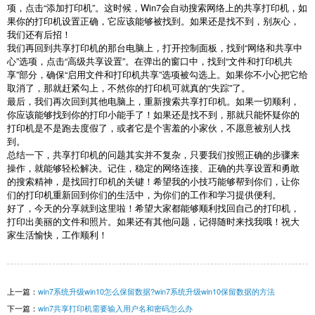
项，点击“添加打印机”。这时候，Win7会自动搜索网络上的共享打印机，如
果你的打印机设置正确，它应该能够被找到。如果还是找不到，别灰心，
我们还有后招！
我们再回到共享打印机的那台电脑上，打开控制面板，找到“网络和共享中
心”选项，点击“高级共享设置”。在弹出的窗口中，找到“文件和打印机共
享”部分，确保“启用文件和打印机共享”选项被勾选上。如果你不小心把它给
取消了，那就赶紧勾上，不然你的打印机可就真的“失踪”了。
最后，我们再次回到其他电脑上，重新搜索共享打印机。如果一切顺利，
你应该能够找到你的打印小能手了！如果还是找不到，那就只能怀疑你的
打印机是不是跑去度假了，或者它是个害羞的小家伙，不愿意被别人找
到。
总结一下，共享打印机的问题其实并不复杂，只要我们按照正确的步骤来
操作，就能够轻松解决。记住，稳定的网络连接、正确的共享设置和勇敢
的搜索精神，是找回打印机的关键！希望我的小技巧能够帮到你们，让你
们的打印机重新回到你们的生活中，为你们的工作和学习提供便利。
好了，今天的分享就到这里啦！希望大家都能够顺利找回自己的打印机，
打印出美丽的文件和照片。如果还有其他问题，记得随时来找我哦！祝大
家生活愉快，工作顺利！
上一篇：
win7系统升级win10怎么保留数据?win7系统升级win10保留数据的方法
下一篇：
win7共享打印机需要输入用户名和密码怎么办