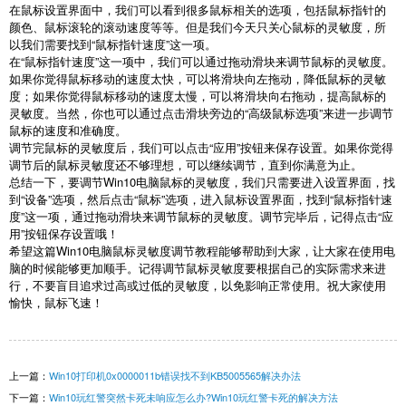
在鼠标设置界面中，我们可以看到很多鼠标相关的选项，包括鼠标指针的
颜色、鼠标滚轮的滚动速度等等。但是我们今天只关心鼠标的灵敏度，所
以我们需要找到“鼠标指针速度”这一项。
在“鼠标指针速度”这一项中，我们可以通过拖动滑块来调节鼠标的灵敏度。
如果你觉得鼠标移动的速度太快，可以将滑块向左拖动，降低鼠标的灵敏
度；如果你觉得鼠标移动的速度太慢，可以将滑块向右拖动，提高鼠标的
灵敏度。当然，你也可以通过点击滑块旁边的“高级鼠标选项”来进一步调节
鼠标的速度和准确度。
调节完鼠标的灵敏度后，我们可以点击“应用”按钮来保存设置。如果你觉得
调节后的鼠标灵敏度还不够理想，可以继续调节，直到你满意为止。
总结一下，要调节Win10电脑鼠标的灵敏度，我们只需要进入设置界面，找
到“设备”选项，然后点击“鼠标”选项，进入鼠标设置界面，找到“鼠标指针速
度”这一项，通过拖动滑块来调节鼠标的灵敏度。调节完毕后，记得点击“应
用”按钮保存设置哦！
希望这篇Win10电脑鼠标灵敏度调节教程能够帮助到大家，让大家在使用电
脑的时候能够更加顺手。记得调节鼠标灵敏度要根据自己的实际需求来进
行，不要盲目追求过高或过低的灵敏度，以免影响正常使用。祝大家使用
愉快，鼠标飞速！
上一篇：
Win10打印机0x0000011b错误找不到KB5005565解决办法
下一篇：
Win10玩红警突然卡死未响应怎么办?Win10玩红警卡死的解决方法