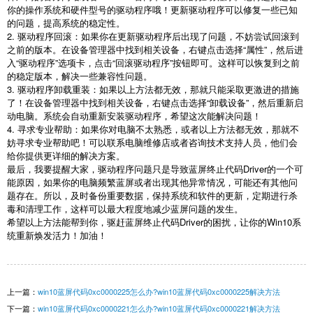
你的操作系统和硬件型号的驱动程序哦！更新驱动程序可以修复一些已知
的问题，提高系统的稳定性。
2. 驱动程序回滚：如果你在更新驱动程序后出现了问题，不妨尝试回滚到
之前的版本。在设备管理器中找到相关设备，右键点击选择“属性”，然后进
入“驱动程序”选项卡，点击“回滚驱动程序”按钮即可。这样可以恢复到之前
的稳定版本，解决一些兼容性问题。
3. 驱动程序卸载重装：如果以上方法都无效，那就只能采取更激进的措施
了！在设备管理器中找到相关设备，右键点击选择“卸载设备”，然后重新启
动电脑。系统会自动重新安装驱动程序，希望这次能解决问题！
4. 寻求专业帮助：如果你对电脑不太熟悉，或者以上方法都无效，那就不
妨寻求专业帮助吧！可以联系电脑维修店或者咨询技术支持人员，他们会
给你提供更详细的解决方案。
最后，我要提醒大家，驱动程序问题只是导致蓝屏终止代码Driver的一个可
能原因，如果你的电脑频繁蓝屏或者出现其他异常情况，可能还有其他问
题存在。所以，及时备份重要数据，保持系统和软件的更新，定期进行杀
毒和清理工作，这样可以最大程度地减少蓝屏问题的发生。
希望以上方法能帮到你，驱赶蓝屏终止代码Driver的困扰，让你的Win10系
统重新焕发活力！加油！
上一篇：
win10蓝屏代码0xc0000225怎么办?win10蓝屏代码0xc0000225解决方法
下一篇：
win10蓝屏代码0xc0000221怎么办?win10蓝屏代码0xc0000221解决方法