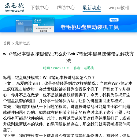
视频教程
下载中心
帮助中心
最新动态
winpe教程
首页
最新动态
win7笔记本键盘按键错乱怎么办?win7笔记本键盘按键错乱解决方
法
时间：2023-11-10
作者：老毛桃
标题：键盘疯狂模式！Win7笔记本按键乱套怎么办？
正文： 亲爱的读者们，你是否曾经遇到过这样的情况：当你在Win7笔记本
上疯狂敲击键盘时，突然发现按键的排列变得像个疯子一样乱套了？别担
心，你并不是在做梦，也不是被键盘妖精捉弄了。今天，我将为你揭开这
个键盘乱套的谜团，并分享一些解决方法，让你的键盘重回正常模式。
首先，我们需要确认一下问题的根源。键盘按键错乱可能是由于软件问题
或硬件问题引起的。如果你在使用某个特定的程序时出现了这个问题，那
么很有可能是软件的锅。此时，你可以尝试关闭该程序并重新打开，或者
升级到最新版本的软件。如果问题依然存在，那么我们就需要考虑硬件问
题了。
接下来，我们来检查一下键盘是否有灰尘或其他杂物进入。有时候，键盘