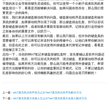
下面的灰尘会导致按键失灵或错乱。你可以使用一个小刷子或者吹风机将
键盘清洁一下，看看是否能够解决问题。如果问题依然存在，那么我们需
要更进一步的操作。
现在，我们来谈谈键盘驱动程序的问题。键盘驱动程序是连接键盘和操作
系统的桥梁，如果驱动程序出现了问题，那么键盘就会乱套。你可以尝试
更新键盘驱动程序，或者卸载并重新安装驱动程序。记得在进行这些操作
之前备份你的重要文件，以防万一。
最后，如果以上方法都没有解决问题，那么我只能说，也许你的键盘真的
需要修理了。你可以将笔记本送到专业的维修中心，让他们来帮你解决问
题。但是在此之前，你可以尝试使用外接键盘来代替笔记本键盘，看看是
否能够正常工作。
总结一下，当你的Win7笔记本键盘按键乱套时，首先要确认是软件问题还
是硬件问题。然后，你可以尝试关闭程序、清洁键盘、更新驱动程序或者
修理键盘。如果所有方法都无效，那么就只能考虑使用外接键盘了。希望
这些方法能够帮助到你，让你的键盘重回正常模式。记住，不要让键盘的
乱套影响你的好心情，保持幽默风趣的态度，问题总会迎刃而解的！
上一篇：
win7麦克风没有声音怎么办?win7麦克风没有声音解决方法
下一篇：
win7麦克风显示未插入怎么办?win7麦克风显示未插入解决方法