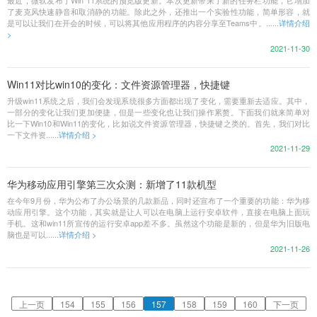
最近，微软发布了Win 11系统的预览版更新。本次更新带来了新的任务栏功能，它增加
了麦克风快速静音和取消静的功能。除此之外，还推出一个实验性功能，简单形容，就
是可以让我们在开会的时候，可以将其他应用程序的内容分享至Teams中。......
详情介绍
>
2021-11-30
Win11对比win10的变化：文件资源管理器，快捷键
升级win11系统之后，我们会发现系统很多方面都出现了变化，需要重新去适应。其中，
一部分的变化让我们更加便捷，但是一些变化也让我们操作累赘。下面我们就来简单对
比一下Win10和Win11的变化，比如说文件资源管理器，快捷键之类的。首先，我们对比
一下文件资......
详情介绍 >
2021-11-29
华为移动应用引擎第三次众测：新增了11款机型
在今年9月份，华为公布了办公场景的几款新品，同时还宣布了一个重要的功能：华为移
动应用引擎。这个功能，其实就是让人可以在电脑上运行安卓软件，直接在电脑上面玩
手机。这和win11所宣传的运行安卓app差不多。虽然这个功能是新的，但是华为旧版电
脑也是可以......
详情介绍 >
2021-11-26
上一页
154
155
156
157
158
159
160
下一页