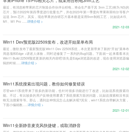
苹果iPhone 15/Pro相关芯片，或采用台积电3nm工艺
最近，有消息称苹果的芯片制造合作伙伴台积电，将会生产基于其 3nm 工艺(称为 N3)的
芯片，预计2022年第四季度进行批量生产，并在2023年第一季度向苹果和英特尔等客户
运送 3nm 芯片。其实，现在苹果的自研芯片基本都是采用5nm制程工艺，比如说A15、
M1、M1 Pro ......
详情介绍 >
2021-12-03
Win11 Dev预览版22509发布，改进开始菜单布局
最近，微软发布了最新预览版Win11 Dev 22509系统，本次更新带来了新的“开始”菜单布
局选项和Edge +讲述人体验，同时还修复了一系列的Bug问题。下面就一起来看看本次
Win11 Build 22509预览更新的相关内容吧!首先是Edge浏览器的改进，现在使用浏览器编
辑的时候......
详情介绍 >
2021-12-02
Win11系统搜索出现问题，教你如何修复错误
尽管win11系统带来了很多的新功能，也针对很多功能进行了改进，比如说系统搜索功
能。不过，有比较多的用户反映使用遭遇了系统搜索方面的问题，比如说搜索框没有反
映无法搜索等等。那么，遇到这种情况怎么去解决呢?其实，win11系统自带解决方案，
下面小编就教......
详情介绍 >
2021-12-01
Win11全新静音麦克风快捷键，或取消静音