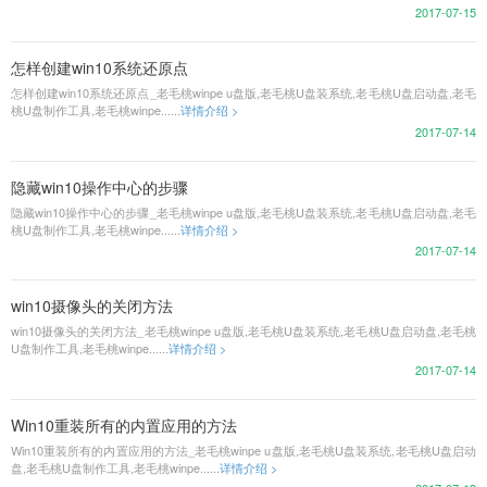
2017-07-15
怎样创建win10系统还原点
怎样创建win10系统还原点_老毛桃winpe u盘版,老毛桃U盘装系统,老毛桃U盘启动盘,老毛
桃U盘制作工具,老毛桃winpe......
详情介绍 >
2017-07-14
隐藏win10操作中心的步骤
隐藏win10操作中心的步骤_老毛桃winpe u盘版,老毛桃U盘装系统,老毛桃U盘启动盘,老毛
桃U盘制作工具,老毛桃winpe......
详情介绍 >
2017-07-14
win10摄像头的关闭方法
win10摄像头的关闭方法_老毛桃winpe u盘版,老毛桃U盘装系统,老毛桃U盘启动盘,老毛桃
U盘制作工具,老毛桃winpe......
详情介绍 >
2017-07-14
Win10重装所有的内置应用的方法
Win10重装所有的内置应用的方法_老毛桃winpe u盘版,老毛桃U盘装系统,老毛桃U盘启动
盘,老毛桃U盘制作工具,老毛桃winpe......
详情介绍 >