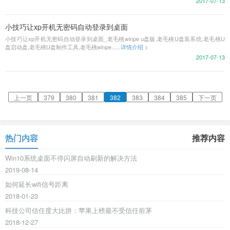
2017-07-13
小技巧让xp开机无密码自动登录到桌面
小技巧让xp开机无密码自动登录到桌面_老毛桃winpe u盘版,老毛桃U盘装系统,老毛桃U
盘启动盘,老毛桃U盘制作工具,老毛桃winpe......
详情介绍 >
2017-07-13
上一页
379
380
381
382
383
384
385
下一页
热门内容
推荐内容
Win10系统桌面不停闪屏自动刷新的解决方法
2019-08-14
如何延长wifi信号距离
2018-01-23
科技公司信任度大比拼：苹果上榜最不受信任前茅
2018-12-27