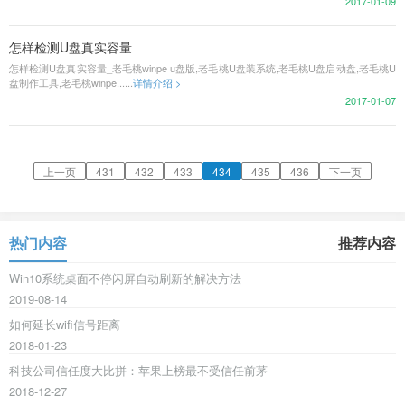
2017-01-09
怎样检测U盘真实容量
怎样检测U盘真实容量_老毛桃winpe u盘版,老毛桃U盘装系统,老毛桃U盘启动盘,老毛桃U
盘制作工具,老毛桃winpe......
详情介绍 >
2017-01-07
上一页
431
432
433
434
435
436
下一页
热门内容
推荐内容
Win10系统桌面不停闪屏自动刷新的解决方法
2019-08-14
如何延长wifi信号距离
2018-01-23
科技公司信任度大比拼：苹果上榜最不受信任前茅
2018-12-27