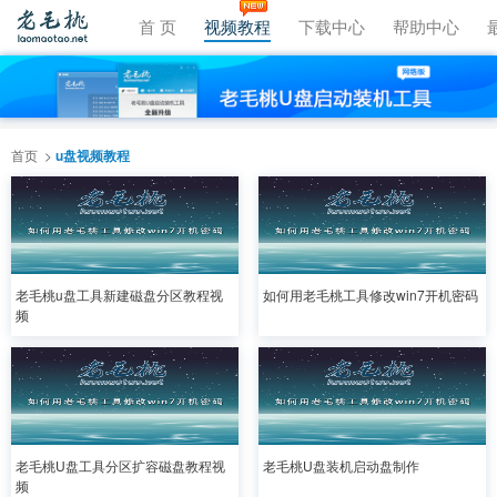
首 页
视频教程
下载中心
帮助中心
首页
u盘视频教程
老毛桃u盘工具新建磁盘分区教程视
如何用老毛桃工具修改win7开机密码
频
老毛桃U盘工具分区扩容磁盘教程视
老毛桃U盘装机启动盘制作
频