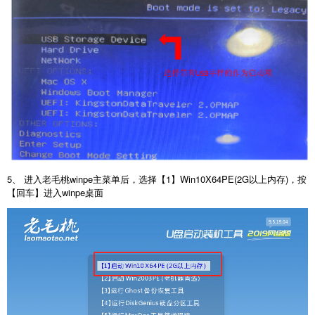
5、 进入老毛桃winpe主菜单后，选择【1】Win10X64PE(2G以上内存)，按
【回车】进入winpe桌面