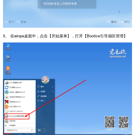
5、 在winpe桌面中，点击【开始菜单】，打开【Bootice引导扇区管理】