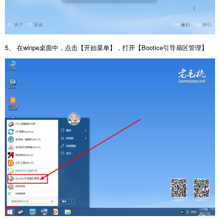
5、 在winpe桌面中，点击【开始菜单】，打开【Bootice引导扇区管理】