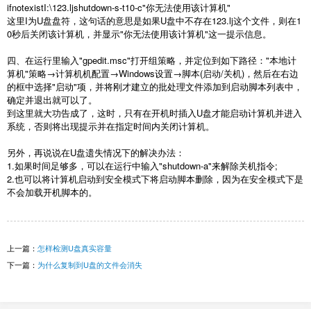
ifnotexistI:\123.ljshutdown-s-t10-c"你无法使用该计算机"
这里I为U盘盘符，这句话的意思是如果U盘中不存在123.lj这个文件，则在1
0秒后关闭该计算机，并显示"你无法使用该计算机"这一提示信息。
四、在运行里输入"gpedit.msc"打开组策略，并定位到如下路径："本地计
算机"策略→计算机机配置→Windows设置→脚本(启动/关机)，然后在右边
的框中选择"启动"项，并将刚才建立的批处理文件添加到启动脚本列表中，
确定并退出就可以了。
到这里就大功告成了，这时，只有在开机时插入U盘才能启动计算机并进入
系统，否则将出现提示并在指定时间内关闭计算机。
另外，再说说在U盘遗失情况下的解决办法：
1.如果时间足够多，可以在运行中输入"shutdown-a"来解除关机指令;
2.也可以将计算机启动到安全模式下将启动脚本删除，因为在安全模式下是
不会加载开机脚本的。
上一篇：
怎样检测U盘真实容量
下一篇：
为什么复制到U盘的文件会消失