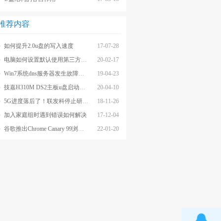
推荐内容
如何提升2.0u盘的写入速度
17-07-28
电脑如何设置默认使用第三方浏览器?
20-02-17
Win7系统dns服务器发生故障的解决方法
19-04-23
技嘉H310M DS2主板u盘启动BIOS教程
20-04-10
5G进度落后了！联发科停止研发高端芯片，表示未来堪忧
18-11-26
加入家庭组时遇到错误如何解决
17-12-04
谷歌推出Chrome Canary 99浏览器，恢复删除默认搜索引擎
22-01-20