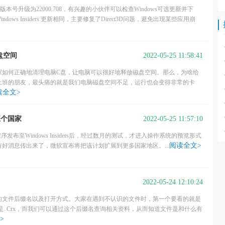
本号升级为22000.708，有兴趣的小伙伴可以检查Windows可选更新并下
dows Insiders 更新相同，主要修复了Direct3D问题，避免出现某些应用崩
2022-05-25 11:58:41
盘空间
家如何正确地清理电脑C盘，让电脑可以很好地释放磁盘空间。那么，为啥给
上班的朋友，最头痛的就是我们电脑磁盘空间不足，运行也会变得非常的卡
读全文>
2022-05-25 11:57:10
五个国家
用程序发布至Windows Insiders后，经过数月的测试，才进入操作系统的预览形式
阅读全文>
好消息传出来了，微软宣布将把该计划扩展到更多国家地区。...
2022-05-24 12:10:24
的文件后缀名以及打开方式。大家在遇到不认识的文件时，第一个要看的就是
是. Crx，而我们可以通过这个后缀名查询相关资料，从而知道文件是和什么有
>