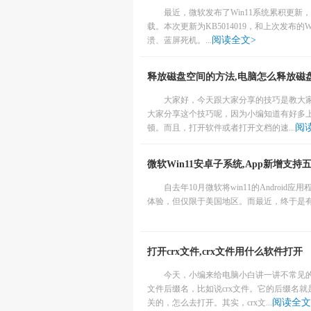
最近，微软发布了Win11系统累积更新，版
载。本次更新为KB5014019，和上次发布的Win
阅读全文>
溃、蓝屏死机。...
释放磁盘空间的方法,电脑怎么释放磁
大家好，今天跟大家分享的技巧是教大
大家分享这个技巧呢，因为小编知道有好多
阅
顿。而且，打开软件或者打开文档的速...
微软Win11安卓子系统,App新增支持
自去年10月微软将win11的Android应
体验，但仅限于美国地区。而最近，终于是有
打开crx文件,crx文件用什么软件打开
今天，小编来给电脑小白讲一讲不常见
文件后缀名，比如说crx文件。它的后缀名就
阅读全文
关的，怎么去打开。其实，crx文...