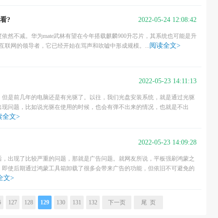
2022-05-24 12:08:42
看?
依然不减。华为mate武林有望在今年搭载麒麟900升芯片，其系统也可能是升
阅读全文>
物互联网的领导者，它已经开始在骂声和吹嘘中形成规模。...
2022-05-23 14:11:13
，但是前几年的电脑还是有光驱了。以往，我们光盘安装系统，就是通过光驱
出现问题，比如说光驱在使用的时候，也会有弹不出来的情况，也就是不出
读全文>
2022-05-23 14:09:28
后，出现了比较严重的问题，那就是广告问题。就网友所说，平板强刷鸿蒙之
。即使后期通过鸿蒙工具箱卸载了很多会带来广告的功能，但依旧不可避免的
全文>
6
127
128
129
130
131
132
下一页
尾 页